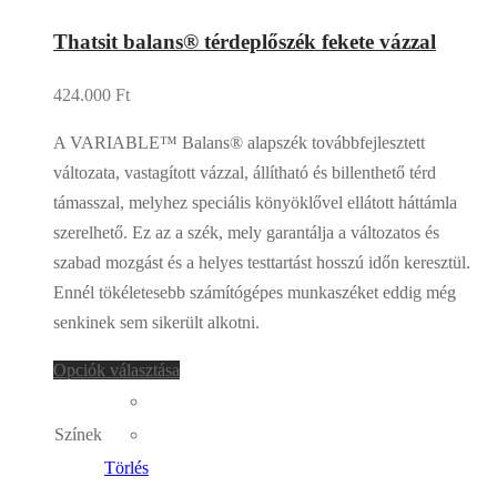
Thatsit balans® térdeplőszék fekete vázzal
424.000
Ft
A VARIABLE™ Balans® alapszék továbbfejlesztett
változata, vastagított vázzal, állítható és billenthető térd
támasszal, melyhez speciális könyöklővel ellátott háttámla
szerelhető. Ez az a szék, mely garantálja a változatos és
szabad mozgást és a helyes testtartást hosszú időn keresztül.
Ennél tökéletesebb számítógépes munkaszéket eddig még
senkinek sem sikerült alkotni.
Opciók választása
Színek
Törlés