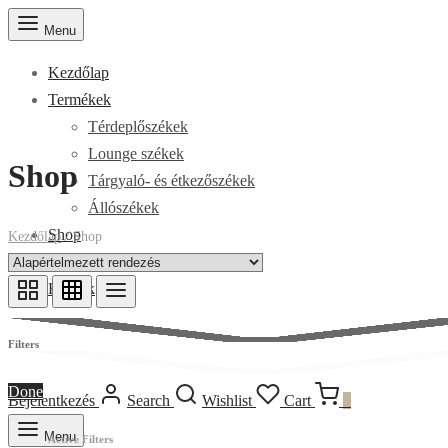
Menu
Kezdőlap
Termékek
Térdeplőszékek
Lounge székek
Shop
Tárgyaló- és étkezőszékek
Állószékek
Shop
Kezdőlap
/
Shop
Elérhetőségek
Rólunk
Filters
Done
Bejelentkezés
Search
Wishlist
Cart
0
Menu
Active Filters