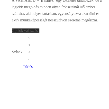
A VARIABLE™ Balans® egy tökéletes tanulószék, de a
legjobb megoldás minden olyan íróasztalnál ülő ember
számára, aki helyes tartásban, egyensúlyozva akar ülni és
aktív munkaképességét hosszútávon szeretné megőrizni.
Opciók választása
Színek
Törlés