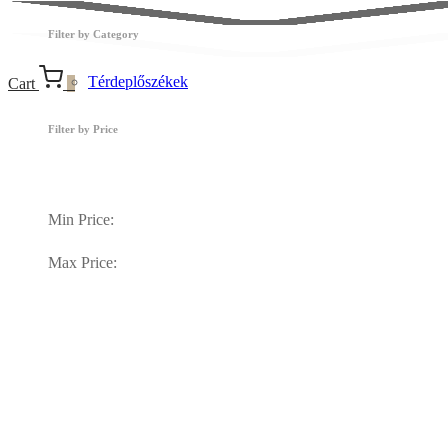
Filter by Category
Térdeplőszékek
Cart
0
Filter by Price
Min Price:
Max Price: